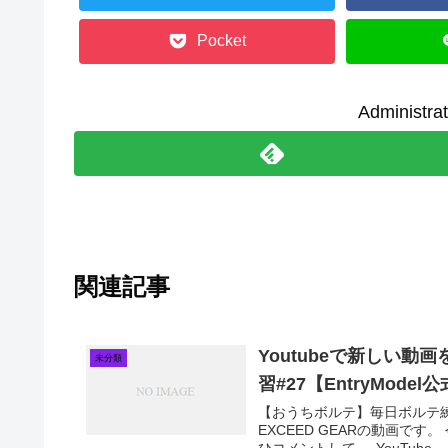
Pocket
Adminis
関連記事
Youtubeで新しい
未分類
習#27【EntryMode
【おうちボルテ】毎日ボルテ練習#2
EXCEED GEARの動画で