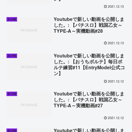
2021.12.13
Youtubeで新しい動画を公開しま
未分類
した。: 【パチスロ】戦国乙女～
TYPE‐A～実機動画#28
2021.12.13
Youtubeで新しい動画を公開しま
未分類
した。: 【おうちボルテ】毎日ボ
ルテ練習#11【EntryModel公式コ
ン】
2021.12.12
Youtubeで新しい動画を公開しま
未分類
した。: 【パチスロ】戦国乙女～
TYPE‐A～実機動画#27
2021.12.12
Youtubeで新しい動画を公開しま
未分類