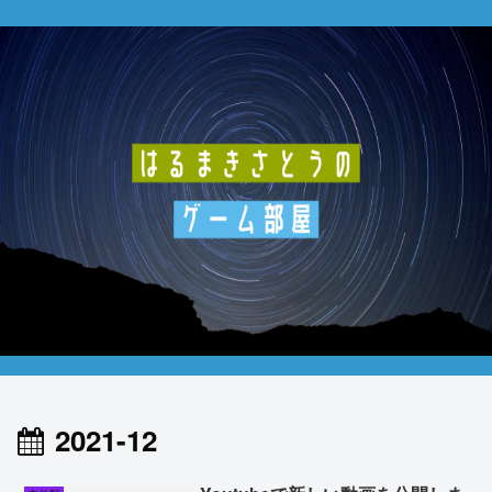
2021-12